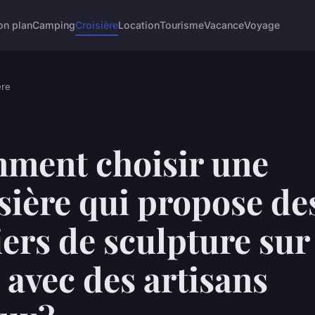
on plan
Camping
Croisière
Location
Tourisme
Vacance
Voyage
ère
ment choisir une
sière qui propose de
iers de sculpture sur
 avec des artisans