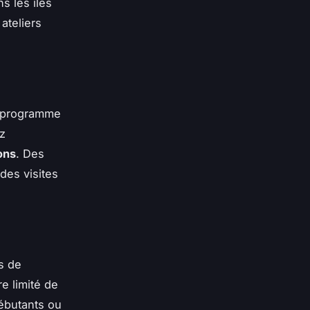
s les îles
ateliers
au programme
ez
ons
. Des
des visites
s de
e limité de
débutants ou