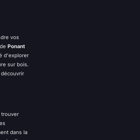
ndre vos
s de
Ponant
é d'explorer
ure sur bois.
 découvrir
 trouver
nes
ment dans la