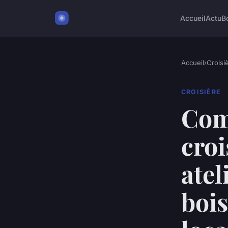
Accueil
Actu
B
Accueil
›
Croisi
CROISIÈRE
Com
croi
atel
bois