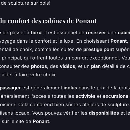
 de sculpture sur bois!
 du confort des cabines de Ponant
 de passer à
bord
, il est essentiel de
réserver
une
cabi
 voyage dans le confort et le luxe. En choisissant
Ponant
,
entail de choix, comme les suites de
prestige pont
supéri
t
principal, qui offrent toutes un confort exceptionnel. V
consulter des
photos
, des
vidéos
, et un
plan
détaillé de 
aider à faire votre choix.
passager
est généralement
inclus
dans le prix de la crois
énéralement l'accès à toutes les
activités
et
excursions
roisière. Cela comprend bien sûr les ateliers de sculpture
tisans locaux. Vous pouvez vérifier les
disponibilités
et le
 sur le site de
Ponant
.