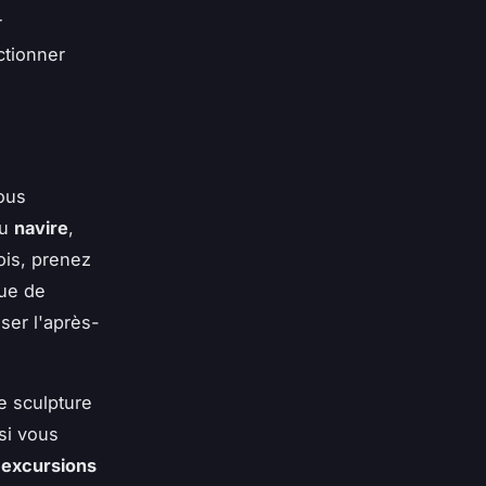
r
ctionner
ous
u
navire
,
ois, prenez
que de
ser l'après-
e sculpture
 si vous
s
excursions