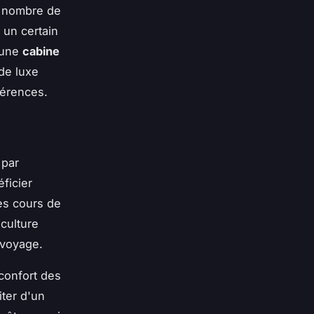
e nombre de
 un certain
, une
cabine
de luxe
férences.
 par
ficier
des cours de
culture
 voyage.
confort des
iter d'un