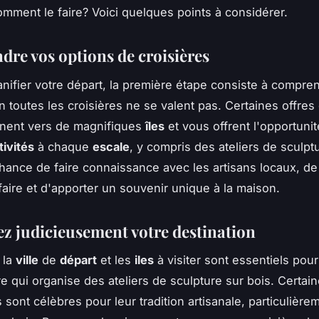
omment le faire? Voici quelques points à considérer.
re vos options de croisières
anifier votre départ, la première étape consiste à compre
n toutes les croisières ne se valent pas. Certaines offre
ent vers de magnifiques
îles
et vous offrent l'opportunit
tivités
à chaque
escale
, y compris des ateliers de sculpt
hance de faire connaissance avec les artisans locaux, de
-faire et d'apporter un souvenir unique à la maison.
ez judicieusement votre destination
 la
ville
de
départ
et les
iles
à visiter sont essentiels pour
re qui organise des ateliers de sculpture sur bois. Certai
 sont célèbres pour leur tradition artisanale, particulière