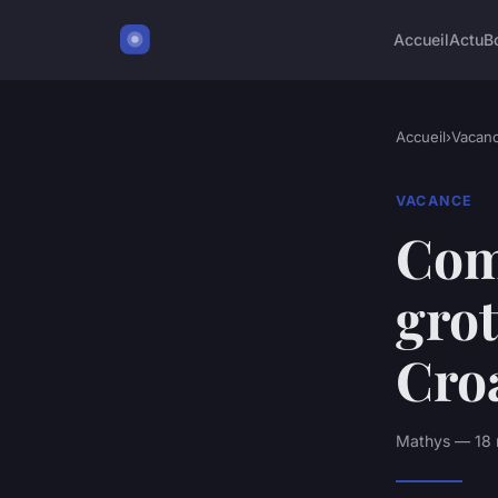
Accueil
Actu
B
Accueil
›
Vacan
VACANCE
Com
grot
Croa
Mathys — 18 