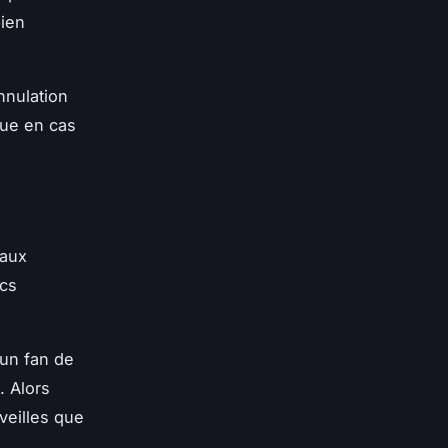
bien
nnulation
nue en cas
 aux
rcs
 un fan de
. Alors
veilles que