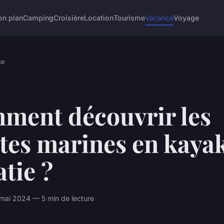
on plan
Camping
Croisière
Location
Tourisme
Vacance
Voyage
ce
ment découvrir les
tes marines en kaya
tie ?
mai 2024 — 5 min de lecture