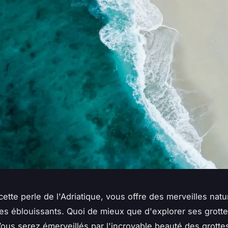
cette perle de l'Adriatique, vous offre des merveilles natu
s éblouissants. Quoi de mieux que d'explorer ses grott
ous serez émerveillés par l'incroyable beauté des grottes