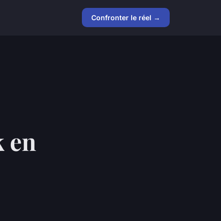
Confronter le réel →
k en