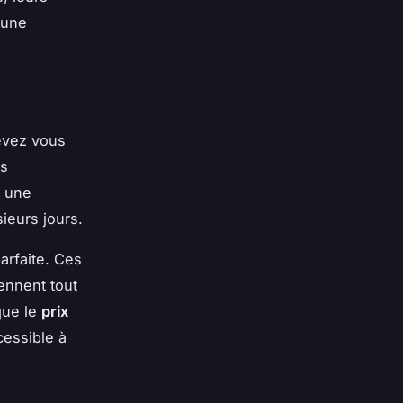
 une
devez vous
és
i une
ieurs jours.
arfaite. Ces
ennent tout
que le
prix
cessible à