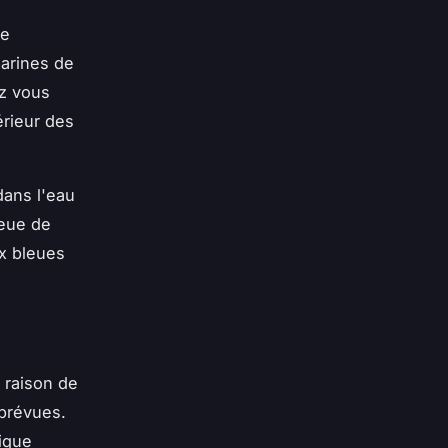
re
marines de
ez vous
érieur des
dans l'eau
leue de
x bleues
 raison de
prévues.
tique