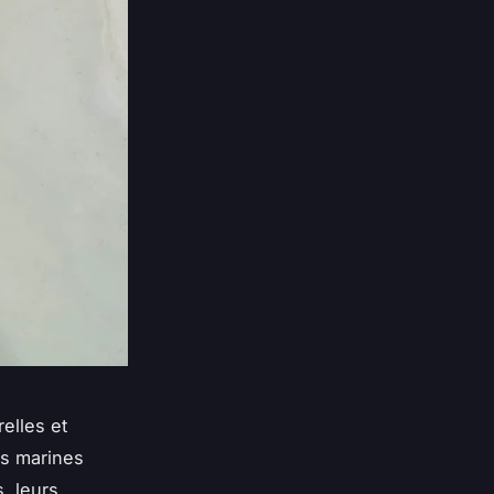
relles et
es marines
, leurs