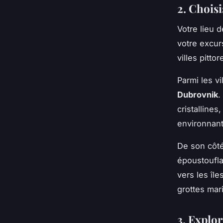
2. Choisi
Votre lieu d
votre excur
villes pitt
Parmi les v
Dubrovnik
.
cristalline
environnant
De son côté
époustoufla
vers les îl
grottes mar
3. Explor