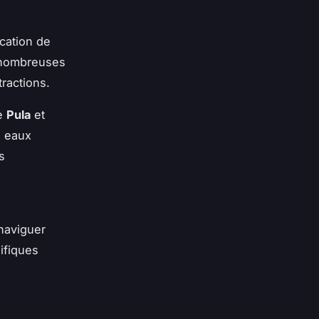
ication de
e nombreuses
ractions.
ve
Pula
et
s eaux
s
naviguer
ifiques