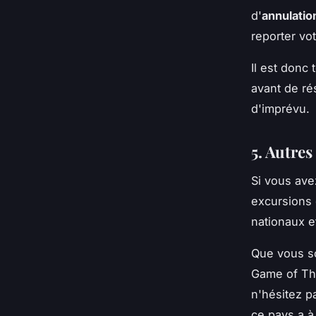
d'
annulatio
reporter vo
Il est donc 
avant de ré
d'imprévu.
5. Autres
Si vous ave
excursions 
nationaux e
Que vous so
Game of Thr
n'hésitez p
ce pays a à 