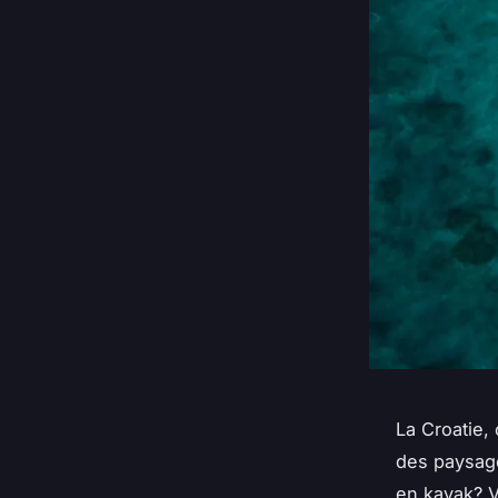
La Croatie, 
des paysage
en kayak? V